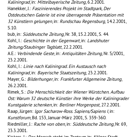
Kaliningrad
, in:
Mittelbayerische Zeitung
, 6.2.2001.
Hanekker, J.:
Faszinierendes Projekt im Stadtpark, Der
Ostdeutschen Galerie ist eine überragende Präsentation mit
32 Künstlern gelungen
, in:
Rundschau Regensburg
, 14.2.2001,
S.10.
bub, in:
Süddeutsche Zeitung
, Nr. 38, 15.2.2001, S. 44.
Kohl, I.:
Geschichte in der Gegenwart
, in:
Landshuter
Zeitung/Staubinger Tagblatt
, 22.2.2001.
A.E.:
Verbindende Geste
, in:
Antiquitäten Zeitung
, Nr. 5/2001,
23.2.2001.
Kohl, I.:
Linie nach Kaliningrad. Ein Austausch nach
Kaliningrad
, in:
Bayerische Staatszeitung
, 23.2.2001.
Mayer, G.:
Bilderhunger
, in:
Frankfurter Allgemeine Zeitung
,
26.2.2001.
Rimek, S.:
Die Menschlichkeit der Wiener Würstchen. Aufbau
Ost: Warum 32 deutsche Künstler ihre Werke der Kaliningrader
Kunstgalerie schenken
, in:
Berliner Morgenpost
, 27.2.2001.
Raap, Jürgen:
lgor Sacharow-Ross. Sapiens/Sapiens I
, in:
Kunstforum
, Bd. 153, Januar-März 2001, S. 359-360.
Riedmiller, J.:
Rache von oben
, in:
Süddeutsche Zeitung
, Nr. 69,
23.3.2001.
Kisters, J.:
Der Mensch steht im Zentrum
, in:
Kölner Stadt-