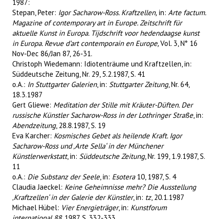
1987:
Stepan, Peter:
Igor Sacharow-Ross. Kraftzellen,
in:
Arte factum.
Magazine of contemporary art in Europe. Zeitschrift für
aktuelle Kunst in Europa. Tijdschrift voor hedendaagse kunst
in Europa. Revue d’art contemporain en Europe,
Vol. 3, N° 16
Nov-Dec 86/Jan 87, 26-31.
Christoph Wiedemann: Idiotenträume und Kraftzellen, in:
Süddeutsche Zeitung, Nr. 29, 5.2.1987, S. 41
o.A.:
In Stuttgarter Galerien
, in:
Stuttgarter Zeitung
, Nr. 64,
18.3.1987
Gert Gliewe:
Meditation der Stille mit Kräuter-Düften. Der
russische Künstler Sacharow-Ross in der Lothringer Straße
, in:
Abendzeitung
, 28.8.1987, S. 19
Eva Karcher:
Kosmisches Gebet als heilende Kraft. Igor
Sacharow-Ross und ‚Arte Sella‘ in der Münchener
Künstlerwerkstatt
, in:
Süddeutsche Zeitung
, Nr. 199, 1.9.1987, S.
11
o.A.:
Die Substanz der Seele
, in:
Esotera
10, 1987, S. 4
Claudia Jaeckel:
Keine Geheimnisse mehr? Die Ausstellung
‚Kraftzellen‘ in der Galerie der Künstler
, in:
tz
, 20.1.1987
Michael Hübel:
Vier Energieträger
, in:
Kunstforum
international 88
, 1987, S. 332-333