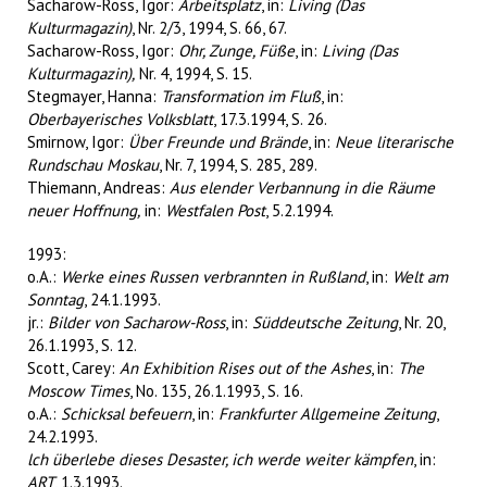
Sacharow-Ross, Igor:
Arbeitsplatz
, in:
Living (Das
Kulturmagazin)
, Nr. 2/3, 1994, S. 66, 67.
Sacharow-Ross, Igor:
Ohr, Zunge, Füße
, in:
Living (Das
Kulturmagazin),
Nr. 4, 1994, S. 15.
Stegmayer, Hanna:
Transformation im Fluß
, in:
Oberbayerisches Volksblatt
, 17.3.1994, S. 26.
Smirnow, Igor:
Über Freunde und Brände
, in:
Neue literarische
Rundschau Moskau
, Nr. 7, 1994, S. 285, 289.
Thiemann, Andreas:
Aus elender Verbannung in die Räume
neuer Hoffnung,
in:
Westfalen Post
, 5.2.1994.
1993:
o.A.:
Werke eines Russen verbrannten in Rußland
, in:
Welt am
Sonntag
, 24.1.1993.
jr.:
Bilder von Sacharow-Ross
, in:
Süddeutsche Zeitung
, Nr. 20,
26.1.1993, S. 12.
Scott, Carey:
An Exhibition Rises out of the Ashes
, in:
The
Moscow Times
, No. 135, 26.1.1993, S. 16.
o.A.:
Schicksal befeuern
, in:
Frankfurter Allgemeine Zeitung
,
24.2.1993.
lch überlebe dieses Desaster, ich werde weiter kämpfen
, in:
ART
, 1.3.1993.