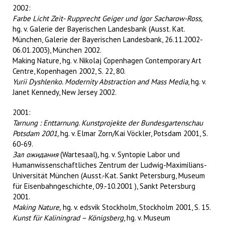
2002:
Farbe Licht Zeit- Rupprecht Geiger und Igor Sacharow-Ross,
hg. v. Galerie der Bayerischen Landesbank (Ausst. Kat.
München, Galerie der Bayerischen Landesbank, 26.11.2002-
06.01.2003), München 2002.
Making Nature, hg. v. Nikolaj Copenhagen Contemporary Art
Centre, Kopenhagen 2002, S. 22, 80.
Yurii Dyshlenko. Modernity Abstraction and Mass Media
, hg. v.
Janet Kennedy, New Jersey 2002.
2001:
Tarnung : Enttarnung. Kunstprojekte der Bundesgartenschau
Potsdam 2001,
hg. v. Elmar Zorn/Kai Vöckler, Potsdam 2001, S.
60-69.
Зал ожидания
(Wartesaal)
,
hg. v. Syntopie Labor und
Humanwissenschaftliches Zentrum der Ludwig-Maximilians-
Universität München (Ausst.-Kat. Sankt Petersburg, Museum
für Eisenbahngeschichte, 09.-10.2001 ), Sankt Petersburg
2001.
Making Nature,
hg. v. edsvik Stockholm, Stockholm 2001, S. 15.
Kunst für Kaliningrad – Königsberg
, hg. v. Museum