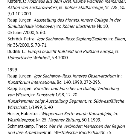
Kisters, J.:
Holzhaus aus dem Ural. Räume wachsen ineinander:
Aktion von Sacharow-Ross
, in:
Kölner Stadtanzeige
, Nr. 228, 30.
9./1.10.2000.
Raap, Jürgen:
Ausstellung des Monats. Innere Collage in der
Simultanhalle Volkhoven,
in:
Kölner Illustrierte
, Nr. 10,
Oktober/2000, S. 60.
Schröck, Petra:
Igor Sacharow-Ross: Sapiens/Sapiens,
in:
Eikon
,
Nr. 33/2000, S. 70-71.
Dudnik, L.:
Europa braucht Rußland und Rußland Europa
, in:
Udmurtische Wahrheit
, 3.4.2000.
1999:
Raap, Jürgen:
Igor Sacharow-Ross. Inneres Observatorium,
in:
Kunstforum international
, Bd. 140, 1998, 272-293.
Rapp, Jürgen:
Künstler und Forscher im Dialog. Verbindung
von Wissen
, in:
Kunstzeit
1/98, 12-20.
Kunstkammer zeigt Ausstellung Segment
, in:
Südwestfälische
Wirtschaft
, 1/1999, S. 40.
Heiser, Hubertus:
Wipperman-Kette wurde Kunstobjekt, in:
Westfalenpost
, Nr. 25,
Hagener Zeitung
, 30.1.1999.
Schmettkamp, Theo:
Was sie verbindet: Menschen der Region
und ihre Arbeitswelt
, in:
Westfälische Rundschau
Nr. 25,