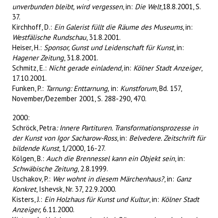
unverbunden bleibt, wird vergessen
, in:
Die Welt
,18.8.2001, S.
37.
Kirchhoff, D.:
Ein Galerist füllt die Räume des Museums
, in:
Westfälische Rundschau
, 31.8.2001.
Heiser, H.:
Sponsor, Gunst und Leidenschaft für Kunst
, in:
Hagener Zeitung
, 31.8.2001.
Schmitz, E.:
Nicht gerade einladend
, in:
Kölner Stadt Anzeiger
,
17.10.2001.
Funken, P.:
Tarnung: Enttarnung,
in:
Kunstforum
, Bd. 157,
November/Dezember 2001, S. 288-290, 470.
2000:
Schröck, Petra
: Innere Partituren. Transformationsprozesse in
der Kunst von Igor Sacharow-Ross
, in:
Belvedere. Zeitschrift für
bildende Kunst
, 1/2000, 16-27.
Kölgen, B.:
Auch die Brennessel kann ein Objekt sein
, in:
Schwäbische Zeitung
, 2.8.1999.
Uschakov, P.:
Wer wohnt in diesem Märchenhaus?
, in:
Ganz
Konkret
, Ishevsk, Nr. 37, 22.9.2000.
Kisters, J.:
Ein Holzhaus für Kunst und Kultur
, in:
Kölner Stadt
Anzeiger,
6.11.2000.