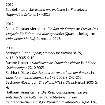
2019:
Speidel, Klaus:
Sie wollen uns erzählen
, in:
Frankfurter
Allgemeine Zeitung
, 17.4.2019
2012:
Bauer, Christian Alexander:
Ein Rad für Europa,
in:
Fresko. Das
Magazin für Kultur- und Kunstgenießer
(Quartalsbeilage im
Münchener Merkur
), Dezember 2012.
2005:
Schiroyan, Elena:
Speak, Memory,
in:
Kultura
, Nr. 39,
6.-12.10.2005, S. 10.
Ramme, Norbert:
Holzbalken als Projektionsfläche
, in:
Kölner
Stadtanzeiger
, 27.10.2005.
Buchhart, Dieter:
Das Resultat ist tot, es lebe der Prozess
, in:
Kunstforum International
, Bd. 175, 2005, S. 242-253.
Sacharow-Ross, Igor:
The Nightshift
, in:
Sleek
, Herbst 2005, S.
48.
Hofbauer, Anna Karina:
Die Partizipationskunst und die
entscheidende Rolle der Betrachterlnnen in der
zeitgenössischen Kunst
, in:
Kunstforum International
, Bd. 176,