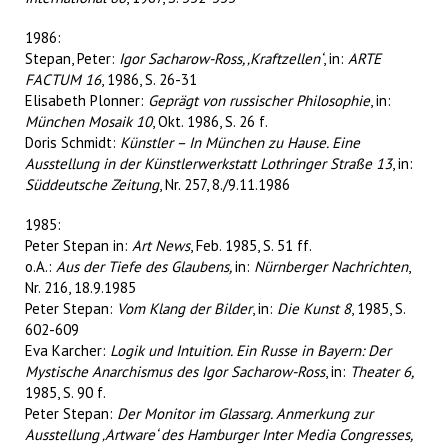
1986:
Stepan, Peter:
Igor Sacharow-Ross, ‚Kraftzellen‘
, in:
ARTE
FACTUM 16
, 1986, S. 26-31
Elisabeth Plonner:
Geprägt von russischer Philosophie
, in:
München Mosaik 10
, Okt. 1986, S. 26 f.
Doris Schmidt:
Künstler – In München zu Hause. Eine
Ausstellung in der Künstlerwerkstatt Lothringer Straße 13
, in:
Süddeutsche Zeitung
, Nr. 257, 8./9.11.1986
1985:
Peter Stepan in:
Art News
, Feb. 1985, S. 51 ff.
o.A.:
Aus der Tiefe des Glaubens,
in:
Nürnberger Nachrichten
,
Nr. 216, 18.9.1985
Peter Stepan:
Vom Klang der Bilder
, in:
Die Kunst 8
, 1985, S.
602-609
Eva Karcher:
Logik und Intuition. Ein Russe in Bayern: Der
Mystische Anarchismus des Igor Sacharow-Ross
, in:
Theater 6,
1985, S. 90 f.
Peter Stepan:
Der Monitor im Glassarg. Anmerkung zur
Ausstellung ‚Artware‘ des Hamburger Inter Media Congresses,