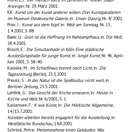
Anzeiger
, Nr. 29, März 2001.
KK:
Kunst um der Kunst anderer willen. Drei Kunstparallelen
im Museum Ostdeutsche Galerie
, in:
Unser Danzig
, Nr. 4/ 2001.
Prior, I.:
Kunst aus dem Kopf
, in:
Welt am Sonntag,
Nr. 13,
1.4.2001, S. 88.
Baier, U.:
Grün ist die Hoffnung im Nahkampfhaus
, in.
Die Welt
,
28.4.2001.
Broich, E.:
Die Simultanhalle in Köln. Eine städtische
Ausstellungshalle für junge Kunst
, in:
Junge Kunst
, Nr. 46, April-
Juni 2001, S. 38-40.
Kasiske, M.:
Im Schießhaus brennt noch Licht
, in:
Die
Tageszeitung
(Berlin), 23.5.2001.
Preuss, S.:
In der Natur ist die Spaßkultur nicht weit
, in:
Berliner Zeitung
, 23.5.2001.
Lohfink, G.:
Das Gesicht der Kirche erneuern
, in:
Heute in
Kirche und Welt
, Nr. 6/2001, S. 1.
Kallensee, F.:
K wie Kunst
, in:
Die Märkische Allgemeine
,
14./15.7.2001.
Künstler arbeiten bereits engagiert für die Ausstellung
, in:
Westfälische Rundschau
, 14.8.2001.
Schröck, Petra:
Metamorphose eines Gebäudes: Was