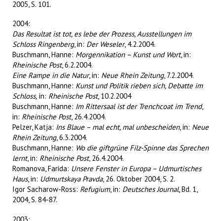
2005, S. 101.
2004:
Das Resultat ist tot, es lebe der Prozess, Ausstellungen im
Schloss Ringenberg
, in:
Der Weseler
, 4.2.2004.
Buschmann, Hanne:
Morgennikation – Kunst und Wort
, in:
Rheinische Post
, 6.2.2004.
Eine Rampe in die Natur
, in:
Neue Rhein Zeitung
, 7.2.2004.
Buschmann, Hanne:
Kunst und Politik rieben sich, Debatte im
Schloss,
in:
Rheinische Post
, 10.2.2004
Buschmann, Hanne:
Im Rittersaal ist der Trenchcoat im Trend
,
in:
Rheinische Post
, 26.4.2004.
Pelzer, Katja:
Ins Blaue – mal echt, mal unbescheiden
, in:
Neue
Rhein Zeitung
, 6.3.2004.
Buschmann, Hanne:
Wo die giftgrüne Filz-Spinne das Sprechen
lernt
, in:
Rheinische Post
, 26.4.2004.
Romanova, Farida:
Unsere Fenster in Europa – Udmurtisches
Haus
, in:
Udmurtskaya Pravda
, 26. Oktober 2004, S. 2.
Igor Sacharow-Ross:
Refugium
, in:
Deutsches Journal
, Bd. 1,
2004, S. 84-87.
2003: