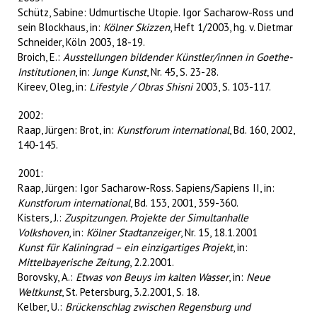
Schütz, Sabine: Udmurtische Utopie. Igor Sacharow-Ross und
sein Blockhaus, in:
Kölner Skizzen
, Heft 1/2003, hg. v. Dietmar
Schneider, Köln 2003, 18-19.
Broich, E.:
Ausstellungen bildender Künstler/innen in Goethe-
Institutionen
, in:
Junge Kunst
, Nr. 45, S. 23-28.
Kireev, Oleg, in:
Lifestyle / Obras Shisni
2003, S. 103-117.
2002:
Raap, Jürgen: Brot, in:
Kunstforum international
, Bd. 160, 2002,
140-145.
2001:
Raap, Jürgen: Igor Sacharow-Ross. Sapiens/Sapiens II, in:
Kunstforum international
, Bd. 153, 2001, 359-360.
Kisters, J.:
Zuspitzungen. Projekte der Simultanhalle
Volkshoven
, in:
Kölner Stadtanzeiger
, Nr. 15, 18.1.2001
Kunst für Kaliningrad – ein einzigartiges Projekt
, in:
Mittelbayerische Zeitung
, 2.2.2001.
Borovsky, A.:
Etwas von Beuys im kalten Wasser
, in:
Neue
Weltkunst
, St. Petersburg, 3.2.2001, S. 18.
Kelber, U.:
Brückenschlag zwischen Regensburg und