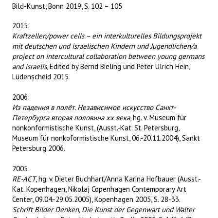
Bild-Kunst, Bonn 2019, S. 102 – 105
2015:
Kraftzellen/power cells – ein interkulturelles Bildungsprojekt
mit deutschen und israelischen Kindern und Jugendlichen/a
project on intercultural collaboration between young germans
and israelis
, Edited by Bernd Bieling und Peter Ulrich Hein,
Lüdenscheid 2015
2006:
Из падения в полёт
.
Независимое искусство Санкт-
Петербурга вторая половина хх века
, hg. v. Museum für
nonkonformistische Kunst, (Ausst.-Kat. St. Petersburg,
Museum für nonkoformistische Kunst, 06.-20.11.2004), Sankt
Petersburg 2006.
2005:
RE-ACT
, hg. v. Dieter Buchhart/Anna Karina Hofbauer (Ausst.-
Kat. Kopenhagen, Nikolaj Copenhagen Contemporary Art
Center, 09.04.-29.05.2005), Kopenhagen 2005, S. 28-33.
Schrift Bilder Denken, Die Kunst der Gegenwart und Walter