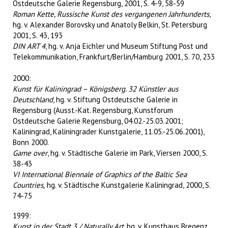
Ostdeutsche Galerie Regensburg, 2001, S. 4-9, 58-59
Roman Kette, Russische Kunst des vergangenen Jahrhunderts
,
hg. v. Alexander Borovsky und Anatoly Belkin, St. Petersburg
2001, S. 43, 193
DIN ART 4
, hg. v. Anja Eichler und Museum Stiftung Post und
Telekommunikation, Frankfurt/Berlin/Hamburg 2001, S. 70, 233
2000:
Kunst für Kaliningrad – Königsberg. 32 Künstler aus
Deutschland
, hg. v. Stiftung Ostdeutsche Galerie in
Regensburg (Ausst.-Kat. Regensburg, Kunstforum
Ostdeutsche Galerie Regensburg, 04.02.-25.03.2001;
Kaliningrad, Kaliningrader Kunstgalerie, 11.05.-25.06.2001),
Bonn 2000.
Game over
, hg. v. Städtische Galerie im Park, Viersen 2000, S.
38-43
VI International Biennale of Graphics of the Baltic Sea
Countries,
hg. v. Städtische Kunstgalerie Kaliningrad, 2000, S.
74-75
1999:
Kunst in der Stadt 3 / Naturally Art,
hg. v. Kunsthaus Bregenz