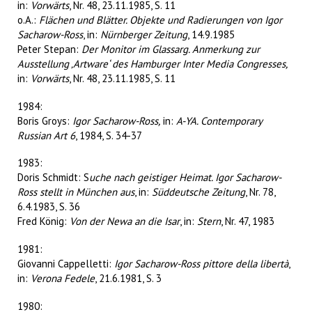
in:
Vorwärts
, Nr. 48, 23.11.1985, S. 11
o.A.:
Flächen und Blätter. Objekte und Radierungen von Igor
Sacharow-Ross
, in:
Nürnberger Zeitung
, 14.9.1985
Peter Stepan:
Der Monitor im Glassarg. Anmerkung zur
Ausstellung ‚Artware‘ des Hamburger Inter Media Congresses,
in:
Vorwärts
, Nr. 48, 23.11.1985, S. 11
1984:
Boris Groys:
Igor Sacharow-Ross,
in:
A-YA. Contemporary
Russian Art 6
, 1984, S. 34-37
1983:
Doris Schmidt: S
uche nach geistiger Heimat. Igor Sacharow-
Ross stellt in München aus
, in:
Süddeutsche Zeitung
, Nr. 78,
6.4.1983, S. 36
Fred König:
Von der Newa an die Isar
, in:
Stern
, Nr. 47, 1983
1981:
Giovanni Cappelletti:
Igor Sacharow-Ross pittore della libertà
,
in:
Verona Fedele
, 21.6.1981, S. 3
1980: