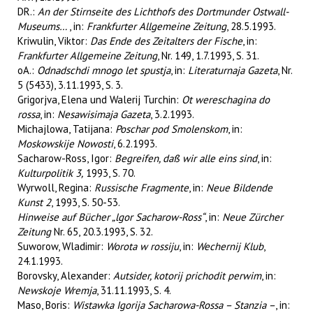
DR.:
An der Stirnseite des Lichthofs des Dortmunder Ostwall-
Museums…
, in:
Frankfurter Allgemeine Zeitung
, 28.5.1993.
Kriwulin, Viktor:
Das Ende des Zeitalters der Fische
, in:
Frankfurter Allgemeine Zeitung
, Nr. 149, 1.7.1993, S. 31.
oA.:
Odnadschdi mnogo let spustja
, in:
Literaturnaja Gazeta
, Nr.
5 (5433), 3.11.1993, S. 3.
Grigorjva, Elena und Walerij Turchin:
Ot wereschagina do
rossa
, in:
Nesawisimaja Gazeta
, 3.2.1993.
Michajlowa, Tatijana:
Poschar pod Smolenskom
, in:
Moskowskije Nowosti
, 6.2.1993.
Sacharow-Ross, Igor:
Begreifen, daß wir alle eins sind
, in:
Kulturpolitik 3,
1993, S. 70.
Wyrwoll, Regina:
Russische Fragmente
, in:
Neue Bildende
Kunst 2
, 1993, S. 50-53.
Hinweise auf Bücher „lgor Sacharow-Ross“
, in:
Neue Zürcher
Zeitung
Nr. 65, 20.3.1993, S. 32.
Suworow, Wladimir:
Worota w rossiju
, in:
Wechernij Klub
,
24.1.1993.
Borovsky, Alexander:
Autsider, kotorij prichodit perwim
, in:
Newskoje Wremja
, 31.11.1993, S. 4.
Maso, Boris:
Wistawka Igorija Sacharowa-Rossa – Stanzia –
, in: