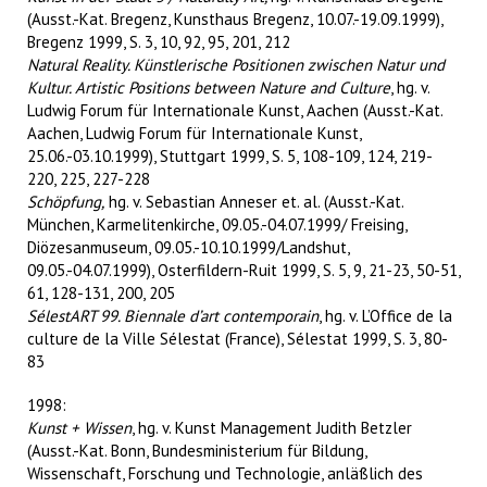
(Ausst.-Kat. Bregenz, Kunsthaus Bregenz, 10.07.-19.09.1999),
Bregenz 1999, S. 3, 10, 92, 95, 201, 212
Natural Reality. Künstlerische Positionen zwischen Natur und
Kultur. Artistic Positions between Nature and Culture
, hg. v.
Ludwig Forum für Internationale Kunst, Aachen (Ausst.-Kat.
Aachen, Ludwig Forum für Internationale Kunst,
25.06.-03.10.1999), Stuttgart 1999, S. 5, 108-109, 124, 219-
220, 225, 227-228
Schöpfung,
hg. v. Sebastian Anneser et. al. (Ausst.-Kat.
München, Karmelitenkirche, 09.05.-04.07.1999/ Freising,
Diözesanmuseum, 09.05.-10.10.1999/Landshut,
09.05.-04.07.1999), Osterfildern-Ruit 1999, S. 5, 9, 21-23, 50-51,
61, 128-131, 200, 205
SélestART 99. Biennale d’art contemporain
, hg. v. L’Office de la
culture de la Ville Sélestat (France), Sélestat 1999, S. 3, 80-
83
1998:
Kunst + Wissen
, hg. v. Kunst Management Judith Betzler
(Ausst.-Kat. Bonn, Bundesministerium für Bildung,
Wissenschaft, Forschung und Technologie, anläßlich des