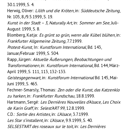
30.1.1999, S. 4.
Herwig, Oliver:
Lilith und die Kröten
, in:
Süddeutsche Zeitung
,
Nr. 105, 8./9.5.1999, S. 19.
Kunst in der Stadt – 3, Naturally Art,
in:
Sommer am See
, Juli-
August 1999, S. 8.
Blomberg, Katja:
Es grünt so grün, wenn alle Kübel blühen
, in:
Frankfurter Allgemeine Zeitung
, 7.7.1999.
Protest-Kunst
, In:
Kunstforum International
, Bd. 143,
Januar/Februar 1999, S. 504.
Rapp, Jürgen:
Aktuelle Äußerungen, Beobachtungen und
Transformationen
, in:
Kunstforum International
, Bd. 144, März-
April 1999, S. 111, 113, 132-133.
Geistesgegenwart,
in:
Kunstforum International
Bd. 145, Mai-
Juni 1999, S. 465.
Fechner-Smarsly, Thomas:
Zen oder die Kunst, das Katzenklo
zu harken
, in:
Frankfurter Rundschau
, 18.8.1999.
Hartmann, Sergé:
Les Dernières Nouvelles d’Alsace, Les Choix
de Karin Graff
, in:
Selest’ART 99
, 12.8.1999.
C.D.:
Sortie des Artistes
, in:
L’Alsace
, 3.7.1999.
Les Star s’installent
, in:
L’Alsace
, 9.9.1999, S. 40.
SELSEST’ART des roseaux sur le toit,
in:
Les Dernières