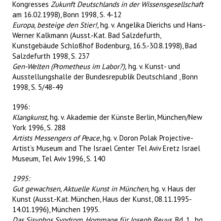
Kongresses
Zukunft Deutschlands in der Wissensgesellschaft
am 16.02.1998), Bonn 1998, S. 4-12
Europa, besteige den Stier!,
hg. v. Angelika Dierichs und Hans-
Werner Kalkmann (Ausst.-Kat. Bad Salzdefurth,
Kunstgebäude Schloßhof Bodenburg, 16.5.-30.8.1998), Bad
Salzdefurth 1998, S. 237
Gen-Welten (Prometheus im Labor?),
hg. v. Kunst- und
Ausstellungshalle der Bundesrepublik Deutschland , Bonn
1998, S. 5/48-49
1996:
Klangkunst,
hg. v. Akademie der Künste Berlin, München/New
York 1996, S. 288
Artists Messengers of Peace
, hg. v. Doron Polak Projective-
Artist’s Museum and The Israel Center Tel Aviv Eretz Israel
Museum, Tel Aviv 1996, S. 140
1995:
Gut gewachsen, Aktuelle Kunst in München,
hg. v. Haus der
Kunst (Ausst.-Kat. München, Haus der Kunst, 08.11.1995-
14.01.1996), München 1995.
Das Sisyphos Syndrom, Hommage für Joseph Beuys,
Bd. 1., hg.