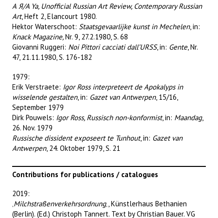
А Я/A Ya, Unofficial Russian Art Review, Contemporary Russian
Art
, Heft 2, Elancourt 1980.
Hektor Waterschoot:
Staatsgevaarlijke kunst in Mechelen
, in:
Knack Magazine,
Nr. 9, 27.2.1980, S. 68
Giovanni Ruggeri:
Noi Pittori cacciati dall’URSS
, in:
Gente
, Nr.
47, 21.11.1980, S. 176-182
1979:
Erik Verstraete:
Igor Ross interpreteert de Apokalyps in
wisselende gestalten
, in:
Gazet van Antwerpen
, 15/16,
September 1979
Dirk Pouwels:
Igor Ross, Russisch non-konformist
, in:
Maandag
,
26. Nov. 1979
Russische dissident exposeert te Tunhout
, in:
Gazet van
Antwerpen
, 24. Oktober 1979, S. 21
Contributions for publications / catalogues
2019:
‚
Milchstraßenverkehrsordnung
‚, Künstlerhaus Bethanien
(Berlin). (Ed.) Christoph Tannert. Text by Christian Bauer. VG