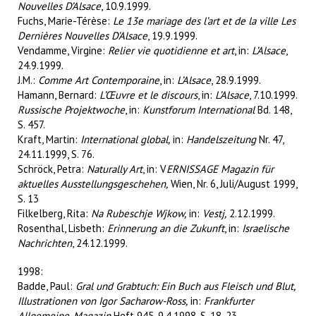
Nouvelles D’Alsace
, 10.9.1999.
Fuchs, Marie-Térèse:
Le 13e mariage des l’art et de la ville Les
Dernières Nouvelles D’Alsace
, 19.9.1999.
Vendamme, Virgine:
Relier vie quotidienne et art
, in:
L’Alsace
,
24.9.1999.
J.M.:
Comme Art Contemporaine
, in:
L’Alsace
, 28.9.1999.
Hamann, Bernard:
L’Œuvre et le discours
, in:
L’Alsace
, 7.10.1999.
Russische Projektwoche
, in:
Kunstforum International
Bd. 148,
S. 457.
Kraft, Martin:
International global,
in:
Handelszeitung
Nr. 47,
24.11.1999, S. 76.
Schröck, Petra:
Naturally Art
, in: V
ERNISSAGE Magazin für
aktuelles Ausstellungsgeschehen,
Wien, Nr. 6, Juli/August 1999,
S. 13
Filkelberg, Rita:
Na Rubeschje Wjkow,
in:
Vestj,
2.12.1999.
Rosenthal, Lisbeth:
Erinnerung an die Zukunft
, in:
Israelische
Nachrichten
, 24.12.1999.
1998:
Badde, Paul:
Gral und Grabtuch: Ein Buch aus Fleisch und Blut,
Illustrationen von Igor Sacharow-Ross,
in:
Frankfurter
Allgemeine, Magazin
Heft 945, 9.4.1998, S. 18-23.