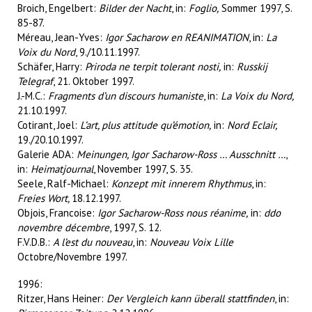
Broich, Engelbert:
Bilder der Nacht
, in:
Foglio,
Sommer 1997, S.
85-87.
Méreau, Jean-Yves:
Igor Sacharow en REANIMATION
, in:
La
Voix du Nord
, 9./10.11.1997.
Schäfer, Harry:
Priroda ne terpit tolerant nosti,
in:
Russkij
Telegraf
, 21. Oktober 1997.
J.-M.C.:
Fragments d’un discours humaniste
, in:
La Voix du Nord,
21.10.1997.
Cotirant, Joel:
L’art, plus attitude qu’émotion,
in:
Nord Eclair,
19./20.10.1997.
Galerie ADA:
Meinungen, Igor Sacharow-Ross … Ausschnitt …
,
in:
Heimatjournal
, November 1997, S. 35.
Seele, Ralf-Michael:
Konzept mit innerem Rhythmus
, in:
Freies Wort,
18.12.1997.
Objois, Francoise:
Igor Sacharow-Ross nous réanime,
in:
ddo
novembre décembre
, 1997, S. 12.
F.V.D.B.:
A l’est du nouveau
, in:
Nouveau Voix Lille
Octobre/Novembre 1997.
1996:
Ritzer, Hans Heiner:
Der Vergleich kann überall stattfinden
, in: