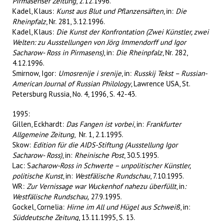
Pirmasenser Zeitung
, 2.12.1996.
Kadel, Klaus:
Kunst aus Blut und Pflanzensäften
, in:
Die
Rheinpfalz
, Nr. 281, 3.12.1996.
Kadel, Klaus:
Die Kunst der Konfrontation (Zwei Künstler, zwei
Welten: zu Ausstellungen von Jörg Immendorff und Igor
Sacharow- Ross in Pirmasens)
, in:
Die Rheinpfalz
, Nr. 282,
4.12.1996.
Smirnow, Igor:
Umosrenije i srenije
, in:
Russkij Tekst – Russian-
American Journal of Russian Philology
, Lawrence USA, St.
Petersburg Russia, No. 4, 1996, S. 42-43.
1995:
Gillen, Eckhardt:
Das Fangen ist vorbei
, in:
Frankfurter
Allgemeine Zeitung
, Nr. 1, 2.1.1995.
Skow:
Edition für die AIDS-Stiftung (Ausstellung Igor
Sacharow- Ross)
, in:
Rheinische Post
, 30.5.1995.
Lac: S
acharow-Ross in Schwerte – unpolitischer Künstler,
politische Kunst
, in:
Westfälische Rundschau
, 7.10.1995.
WR:
Zur Vernissage war Wuckenhof nahezu überfüllt
, in
:
Westfälische Rundschau,
27.9.1995.
Gockel, Cornelia:
Hirne im All und Hügel aus Schweiß
, in:
Süddeutsche Zeitung
, 13.11.1995, S. 13.