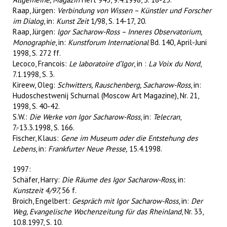
Raap, Jürgen:
Verbindung von Wissen – Künstler und Forscher
im Dialog
, in:
Kunst Zeit
1/98, S. 14-17, 20.
Raap, Jürgen:
lgor Sacharow-Ross – Inneres Observatorium,
Monographie
, in:
Kunstforum International
Bd. 140, April-Juni
1998, S. 272 ff.
Lecoco, Francois:
Le laboratoire d’lgor
, in :
La Voix du Nord
,
7.1.1998, S. 3.
Kireew, Oleg:
Schwitters, Rauschenberg, Sacharow-Ross
, in:
Hudoschestwenij Schurnal (Moscow Art Magazine), Nr. 21,
1998, S. 40-42.
S.W.:
Die Werke von Igor Sacharow-Ross
, in:
Telecran
,
7.-13.3.1998, S. 166.
Fischer, Klaus:
Gene im Museum oder die Entstehung des
Lebens
, in:
Frankfurter Neue Presse,
15.4.1998.
1997:
Schäfer, Harry:
Die Räume des Igor Sacharow-Ross,
in:
Kunstzeit 4/97,
56 f.
Broich, Engelbert:
Gespräch mit Igor Sacharow-Ross
, in:
Der
Weg, Evangelische Wochenzeitung für das Rheinland
, Nr. 33,
10.8.1997, S. 10.