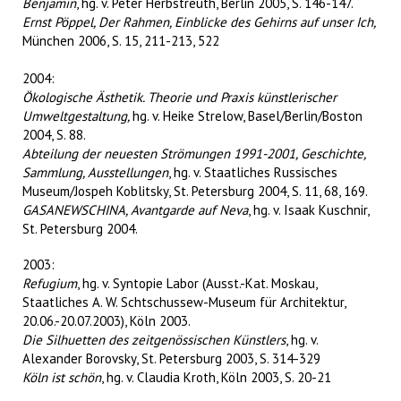
Benjamin
, hg. v. Peter Herbstreuth, Berlin 2005, S. 146-147.
Ernst Pöppel, Der Rahmen, Einblicke des Gehirns auf unser Ich,
München 2006, S. 15, 211-213, 522
2004:
Ökologische Ästhetik. Theorie und Praxis künstlerischer
Umweltgestaltung,
hg. v. Heike Strelow, Basel/Berlin/Boston
2004, S. 88.
Abteilung der neuesten Strömungen 1991-2001, Geschichte,
Sammlung, Ausstellungen
, hg. v. Staatliches Russisches
Museum/Jospeh Koblitsky, St. Petersburg 2004, S. 11, 68, 169.
GASANEWSCHINA, Avantgarde auf Neva
, hg. v. Isaak Kuschnir,
St. Petersburg 2004.
2003:
Refugium
, hg. v. Syntopie Labor (Ausst.-Kat. Moskau,
Staatliches A. W. Schtschussew-Museum für Architektur,
20.06.-20.07.2003), Köln 2003.
Die Silhuetten des zeitgenössischen Künstlers
, hg. v.
Alexander Borovsky, St. Petersburg 2003, S. 314-329
Köln ist schön
, hg. v. Claudia Kroth, Köln 2003, S. 20-21