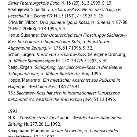
Sankt Peterburgskoje Echo,
N. 13 (23), 31.3.1993, S. 13.
Arsenijewa, Sinaida:
I. Sacharow-Ross: Ne mi uesschali, nas
uesschali,
in:
Tschas Pik
, N. 13 (162), 7.4.1993, S. 15.
Kriwulin, Viktor:
Dwa plameni Igorja Rossa
, in:
Smena
, N. 87-88
(20467-20468), 10.4.1993, S. 5.
Henle, Susanne:
Der Unterschied zum Frosch, Igor Sacharow-
Ross bei Galerie Schüppenhauer Köln
, in:
Frankfurter
Allgemeine Zeitung
, Nr. 175, 31.7.1993, S. 32.
Schön, Jürgen:
Kunst von Sacharow-Ross
,Die eigene Ordnung,
in:
Kölner Stadtanzeiger
, Nr. 170, 24./25.7.1993, S. 39.
Raap, Jürgen:
Schöpfung, lgor Sacharow-Ross in der Galerie
Schüppenhauer
, in:
Kölner Illustrierte,
Aug. 1993.
Hoppe, Marianne:
Ein mystischer Anarchist aus Rußland in
Hagen
, in:
Westfalen Pos
t, 18.12.1993.
RS.:
Sacharow-Ross hat sich in internationaler Kunstszene
behauptet
, in:
Westfälische Rundschau (WR
), 31.12.1993.
1992:
M. K.:
Künstler strebt Ideal an
, in:
Westdeutsche Allgemeine
Zeitung
, Nr. 277, 26.11.1992.
Kampmann, Marianne:
In der Schwebe
, in:
Lüdenscheider
Nachrichten
, 10.12.1992.