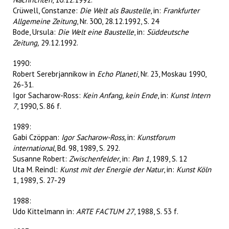
Crüwell, Constanze:
Die Welt als Baustelle
, in:
Frankfurter
Allgemeine Zeitung
, Nr. 300, 28.12.1992, S. 24
Bode, Ursula:
Die Welt eine Baustelle
, in:
Süddeutsche
Zeitung,
29.12.1992.
1990:
Robert Serebrjannikow in
Echo Planeti
, Nr. 23, Moskau 1990,
26-31.
Igor Sacharow-Ross:
Kein Anfang, kein Ende
, in:
Kunst Intern
7
, 1990, S. 86 f.
1989:
Gabi Czöppan:
Igor Sacharow-Ross,
in:
Kunstforum
international
, Bd. 98, 1989, S. 292.
Susanne Robert:
Zwischenfelder
, in:
Pan 1
, 1989, S. 12
Uta M. Reindl:
Kunst mit der Energie der Natur
, in:
Kunst Köln
1, 1989, S. 27-29
1988:
Udo Kittelmann in:
ARTE FACTUM 27
, 1988, S. 53 f.