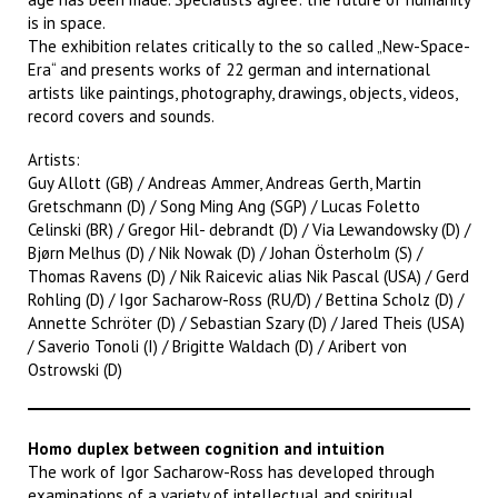
is in space.
The exhibition relates critically to the so called „New-Space-
Era“ and presents works of 22 german and international
artists like paintings, photography, drawings, objects, videos,
record covers and sounds.
Artists:
Guy Allott (GB) / Andreas Ammer, Andreas Gerth, Martin
Gretschmann (D) / Song Ming Ang (SGP) / Lucas Foletto
Celinski (BR) / Gregor Hil- debrandt (D) / Via Lewandowsky (D) /
Bjørn Melhus (D) / Nik Nowak (D) / Johan Österholm (S) /
Thomas Ravens (D) / Nik Raicevic alias Nik Pascal (USA) / Gerd
Rohling (D) / Igor Sacharow-Ross (RU/D) / Bettina Scholz (D) /
Annette Schröter (D) / Sebastian Szary (D) / Jared Theis (USA)
/ Saverio Tonoli (I) / Brigitte Waldach (D) / Aribert von
Ostrowski (D)
Homo duplex between cognition and intuition
The work of Igor Sacharow-Ross has developed through
examinations of a variety of intellectual and spiritual