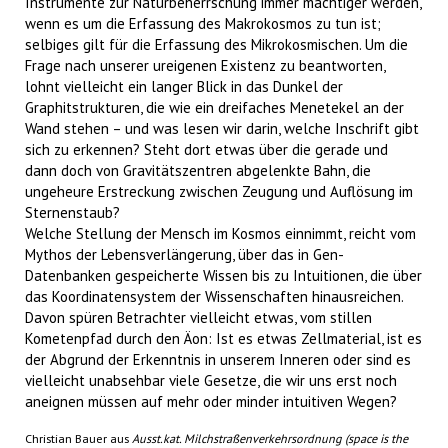
Instrumente zur Naturbeherrschung immer mächtiger werden,
wenn es um die Erfassung des Makrokosmos zu tun ist;
selbiges gilt für die Erfassung des Mikrokosmischen. Um die
Frage nach unserer ureigenen Existenz zu beantworten,
lohnt vielleicht ein langer Blick in das Dunkel der
Graphitstrukturen, die wie ein dreifaches Menetekel an der
Wand stehen – und was lesen wir darin, welche Inschrift gibt
sich zu erkennen? Steht dort etwas über die gerade und
dann doch von Gravitätszentren abgelenkte Bahn, die
ungeheure Erstreckung zwischen Zeugung und Auflösung im
Sternenstaub?
Welche Stellung der Mensch im Kosmos einnimmt, reicht vom
Mythos der Lebensverlängerung, über das in Gen-
Datenbanken gespeicherte Wissen bis zu Intuitionen, die über
das Koordinatensystem der Wissenschaften hinausreichen.
Davon spüren Betrachter vielleicht etwas, vom stillen
Kometenpfad durch den Äon: Ist es etwas Zellmaterial, ist es
der Abgrund der Erkenntnis in unserem Inneren oder sind es
vielleicht unabsehbar viele Gesetze, die wir uns erst noch
aneignen müssen auf mehr oder minder intuitiven Wegen?
Christian Bauer aus
Ausst.kat. Milchstraßenverkehrsordnung (space is the